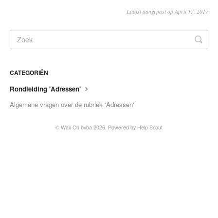
Laatst aangepast op April 17, 2017
CATEGORIËN
Rondleiding 'Adressen'
Algemene vragen over de rubriek 'Adressen'
©
Wax On bvba
2026.
Powered by
Help Scout