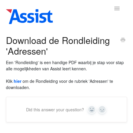
Toggle
Navigatio
Download de Rondleiding
'Adressen'
mene
Boekhouding
Leden
Vrijwilligers
Activiteiten
Adre
▼
▼
▼
Een 'Rondleiding' is een handige PDF waarbij je stap voor stap
alle mogelijkheden van Assist leert kennen.
Klik
hier
om de Rondleiding voor de rubriek 'Adressen' te
downloaden.
Did this answer your question?
Yes
No