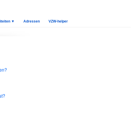
iteiten ▼
Adressen
VZW-helper
ken?
st?