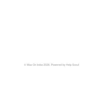
©
Wax On bvba
2026.
Powered by
Help Scout