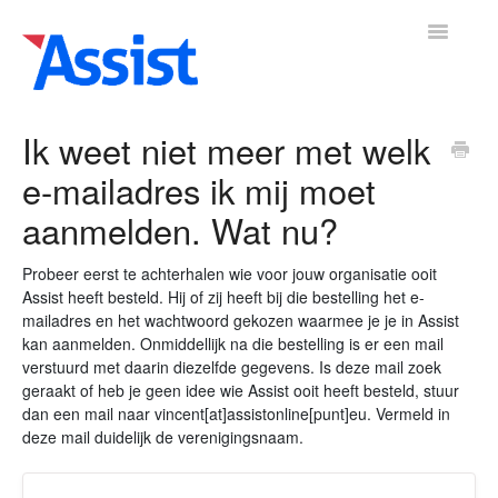
Toggle
Navigatio
Ik weet niet meer met welk
e-mailadres ik mij moet
mene
Boekhouding
Leden
Vrijwilligers
Activiteiten
Adre
▼
▼
▼
aanmelden. Wat nu?
Probeer eerst te achterhalen wie voor jouw organisatie ooit
Assist heeft besteld. Hij of zij heeft bij die bestelling het e-
mailadres en het wachtwoord gekozen waarmee je je in Assist
kan aanmelden. Onmiddellijk na die bestelling is er een mail
verstuurd met daarin diezelfde gegevens. Is deze mail zoek
geraakt of heb je geen idee wie Assist ooit heeft besteld, stuur
dan een mail naar vincent[at]assistonline[punt]eu. Vermeld in
deze mail duidelijk de verenigingsnaam.