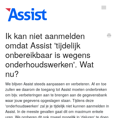
Toggle
Navigatio
Ik kan niet aanmelden
omdat Assist 'tijdelijk
mene
Boekhouding
Leden
Vrijwilligers
Activiteiten
Adre
▼
▼
▼
onbereikbaar is wegens
onderhoudswerken'. Wat
nu?
We blijven Assist steeds aanpassen en verbeteren. Af en toe
zullen we daarom de toegang tot Assist moeten onderbreken
om bijv. verbeteringen aan te brengen aan de gegevensbank
waar jouw gegevens opgeslagen staan. Tijdens deze
'onderhoudswerken' zal je je tijdelijk niet kunnen aanmelden in
Assist. In de meeste gevallen gaat dit om maximum enkele
uren. We proberen dit ook zoveel mogelijk in 'daluren' te doen