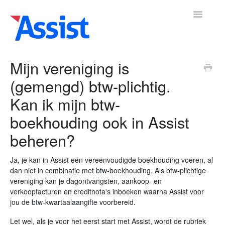
Toggle
Navigatio
Mijn vereniging is
(gemengd) btw-plichtig.
mene
Boekhouding
Leden
Vrijwilligers
Activiteiten
Adre
▼
▼
▼
Kan ik mijn btw-
boekhouding ook in Assist
beheren?
Ja, je kan in Assist een vereenvoudigde boekhouding voeren, al
dan niet in combinatie met btw-boekhouding. Als btw-plichtige
vereniging kan je dagontvangsten, aankoop- en
verkoopfacturen en creditnota's inboeken waarna Assist voor
jou de btw-kwartaalaangifte voorbereid.
Let wel, als je voor het eerst start met Assist, wordt de rubriek