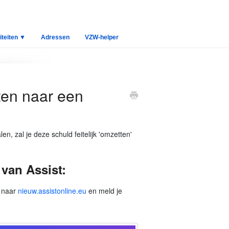
iteiten ▼
Adressen
VZW-helper
ten naar een
n, zal je deze schuld feitelijk 'omzetten'
 van Assist:
n naar
nieuw.assistonline.eu
en meld je