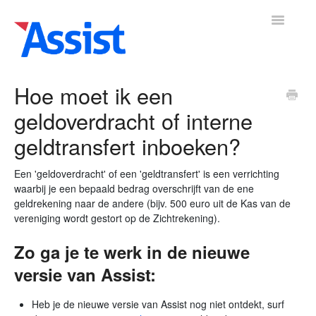
Toggle
Navigatio
Hoe moet ik een
geldoverdracht of interne
mene
Boekhouding
Leden
Vrijwilligers
Activiteiten
Adre
▼
▼
▼
geldtransfert inboeken?
Een 'geldoverdracht' of een 'geldtransfert' is een verrichting
waarbij je een bepaald bedrag overschrijft van de ene
geldrekening naar de andere (bijv. 500 euro uit de Kas van de
vereniging wordt gestort op de Zichtrekening).
Zo ga je te werk in de nieuwe
versie van Assist:
Heb je de nieuwe versie van Assist nog niet ontdekt, surf