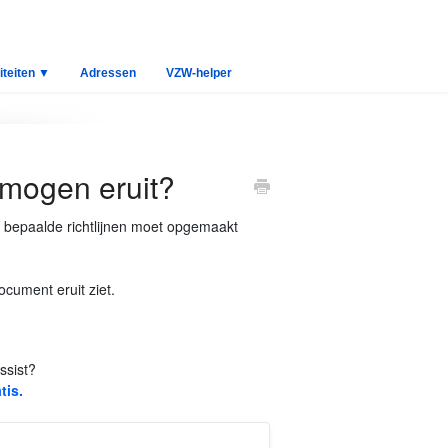
iteiten ▼
Adressen
VZW-helper
rmogen eruit?
s bepaalde richtlijnen moet opgemaakt
cument eruit ziet.
ssist?
tis.