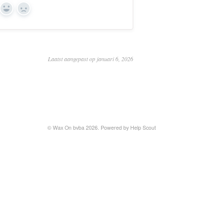
Yes
No
Laatst aangepast op januari 6, 2026
©
Wax On bvba
2026.
Powered by
Help Scout