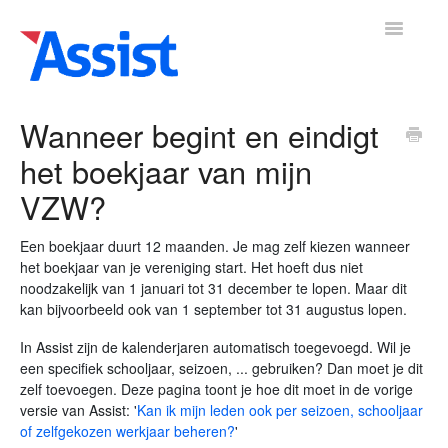
Toggle
Navigatio
Wanneer begint en eindigt
het boekjaar van mijn
mene
Boekhouding
Leden
Vrijwilligers
Activiteiten
Adre
▼
▼
▼
VZW?
Een boekjaar duurt 12 maanden. Je mag zelf kiezen wanneer
het boekjaar van je vereniging start. Het hoeft dus niet
noodzakelijk van 1 januari tot 31 december te lopen. Maar dit
kan bijvoorbeeld ook van 1 september tot 31 augustus lopen.
In Assist zijn de kalenderjaren automatisch toegevoegd. Wil je
een specifiek schooljaar, seizoen, ... gebruiken? Dan moet je dit
zelf toevoegen. Deze pagina toont je hoe dit moet in de vorige
versie van Assist: '
Kan ik mijn leden ook per seizoen, schooljaar
of zelfgekozen werkjaar beheren?
'