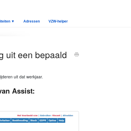
iteiten ▼
Adressen
VZW-helper
ig uit een bepaald
ijderen uit dat werkjaar.
van Assist: