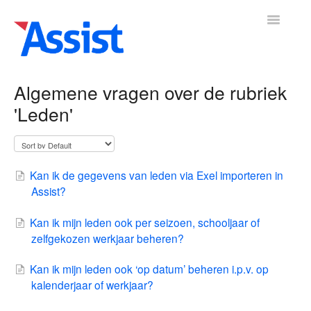
Toggle
Navigatio
Algemene vragen over de rubriek
'Leden'
mene
Boekhouding
Leden
Vrijwilligers
Activiteiten
Adre
▼
▼
▼
Kan ik de gegevens van leden via Exel importeren in
Assist?
Kan ik mijn leden ook per seizoen, schooljaar of
zelfgekozen werkjaar beheren?
Kan ik mijn leden ook ‘op datum’ beheren i.p.v. op
kalenderjaar of werkjaar?