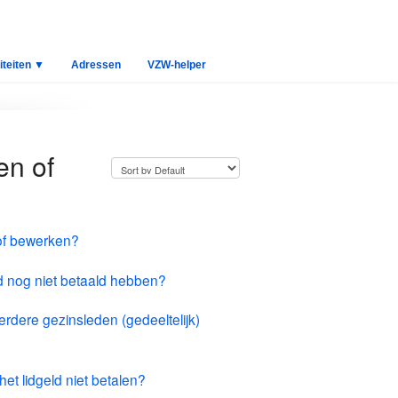
iteiten ▼
Adressen
VZW-helper
en of
of bewerken?
d nog niet betaald hebben?
erdere gezinsleden (gedeeltelijk)
et lidgeld niet betalen?