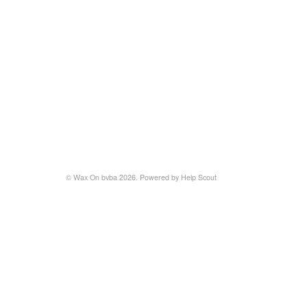
©
Wax On bvba
2026.
Powered by
Help Scout